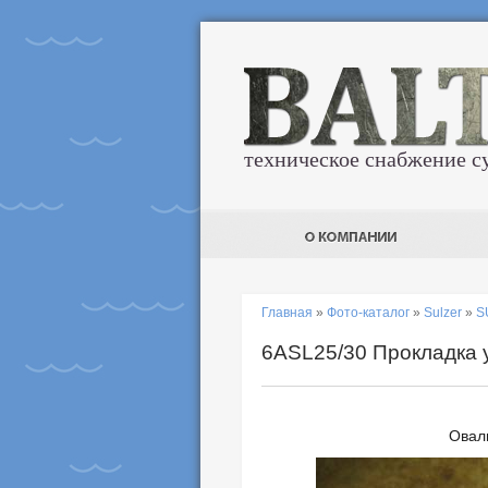
техническое снабжение с
Главная
»
Фото-каталог
»
Sulzer
»
S
6ASL25/30 Прокладка 
Овал