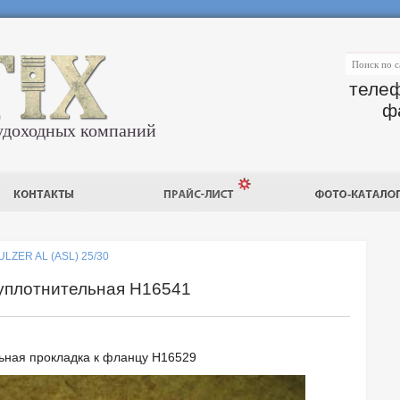
телеф
ф
удоходных компаний
ULZER AL (ASL) 25/30
уплотнительная H16541
ьная прокладка к фланцу H16529