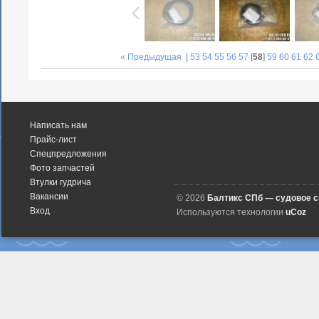
« Предыдущая
|
53
54
55
56
57
[
58
]
59
60
61
62
Написать нам
Прайс-лист
Спецпредложения
Фото запчастей
Втулки гудрича
Вакансии
© 2026
Балтикс СПб — судовое 
Вход
Используются технологии
uCoz