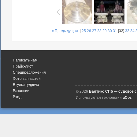
« Предыдущая
|
25
26
27
28
29
30
31
[
32
]
33
34
Написать нам
Прайс-лист
Спецпредложения
Фото запчастей
Втулки гудрича
Вакансии
© 2026
Балтикс СПб — судовое 
Вход
Используются технологии
uCoz