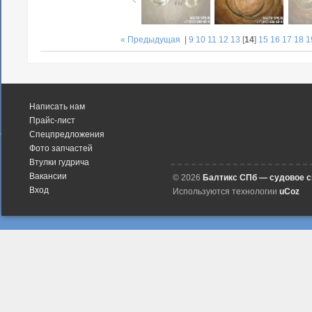
« Предыдущая
|
9
10
11
12
13
[
14
]
15
16
17
18
1
Написать нам
Прайс-лист
Спецпредложения
Фото запчастей
Втулки гудрича
Вакансии
© 2026
Балтикс СПб — судовое 
Вход
Используются технологии
uCoz