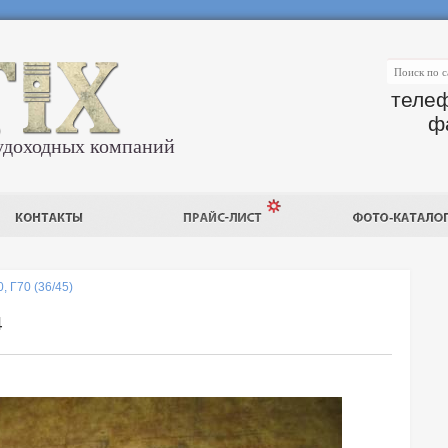
телеф
ф
удоходных компаний
, Г70 (36/45)
4