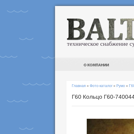
техническое снабжение с
Главная
»
Фото-каталог
»
Румо
»
Г60
Г60 Кольцо Г60-74004