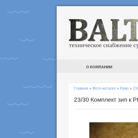
техническое снабжение с
Главная
»
Фото-каталог
»
Румо
»
23
23/30 Комплект зип к 