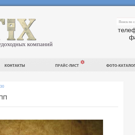
телеф
ф
удоходных компаний
/30
РПП