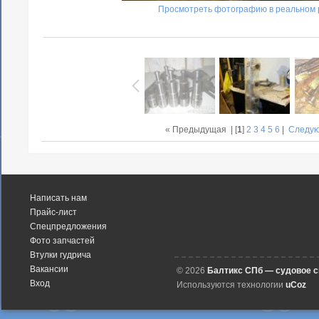
Просмотреть фотографию в реальном 
« Предыдущая
| [
1
]
2
3
4
5
6
|
Следу
Написать нам
Прайс-лист
Спецпредложения
Фото запчастей
Втулки гудрича
Вакансии
© 2026
Балтикс СПб — судовое 
Вход
Используются технологии
uCoz