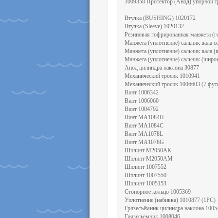
1009358 Протектор (Анод) упорной т
Втулка (BUSHING) 1020172
Втулка (Sleeve) 1020132
Резиновая гофрированная манжета (г
Манжета (уплотнение) сальник вала с
Манжета (уплотнение) сальник вала 
Манжета (уплотнение) сальник (широ
Анод цилиндра наклона 30877
Механический тросик 1010941
Механический тросик 1006603 (7 фут
Винт 1006342
Винт 1006060
Винт 1004792
Винт MA1084H
Винт MA1084C
Винт MA1078L
Винт MA1078G
Шплинт М2050АК
Шплинт М2050АМ
Шплинт 1007552
Шплинт 1007550
Шплинт 1005153
Стопорное кольцо 1005369
Уплотнение (набивка) 1010877 (1РС)
Грязесъёмник цилиндра наклона 1005
Грязесьёмник 1008046