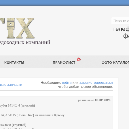
телеф
ф
удоходных компаний
Необходимо
войти
или
зарегистрироваться
вые запчасти
чтобы добаить свое объявление.
размещено
03.02.2023
рубы 1414С-4 (плоский)
 ASD15 ( Twin Disc) из наличия в Крыму:
наклона (круглый)