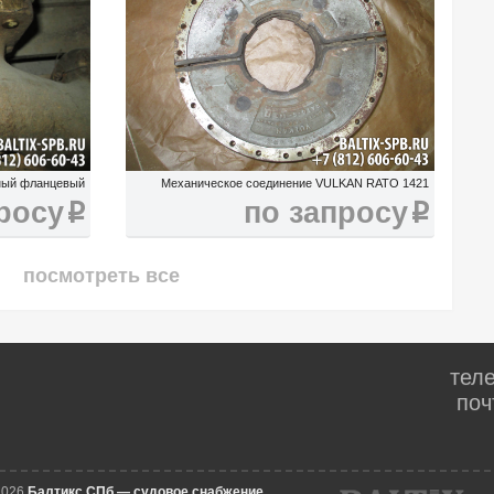
рный фланцевый
Механическое соединение VULKAN RATO 1421
росу
по запросу
i
i
посмотреть все
тел
поч
2026
Балтикс СПб — судовое снабжение