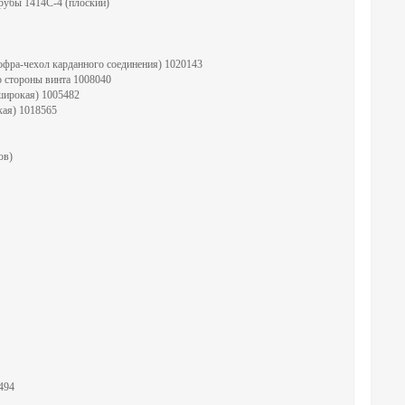
рубы 1414С-4 (плоский)
офра-чехол карданного соединения) 1020143
о стороны винта 1008040
(широкая) 1005482
кая) 1018565
ов)
494