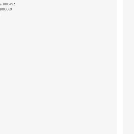
а 1005492
 1008069
В