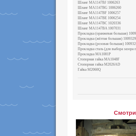
Шланг MA1147BJ 1006263
Шланг MA1147BG 1006260
Шланг MA1147BF 1006257
Шланг MA1147BE 1006254
Шланг MA1147BC 1020336
Шланг MA1147BA 1007031
Прокладка (оранжевая большая) 100
Прокладка (жёлтая большая) 1009329
Прокладка (розовая большая) 100932
Прокладка сталь (для выбора зазора 
Прокладка MA1081P
Стопорная гайка MA1048F
Стопорная гайка M2026AD
Гайка M2060Q
Смотри 