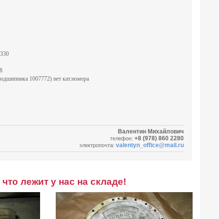
9330
8
подшипника 1007772) нет кат.номера
Валентин Михайлович
+8 (978) 860 2280
телефон:
valentyn_office@mail.ru
электропочта:
что лежит у нас на складе!