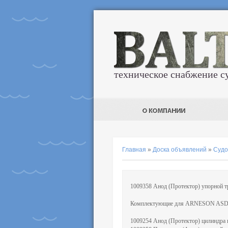
техническое снабжение с
Главная
»
Доска объявлений
»
Судо
1009358 Анод (Протектор) упорной т
Комплектующие для ARNESON ASD14,
1009254 Анод (Протектор) цилиндра 