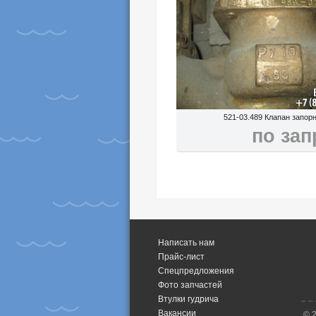
521-03.489 Клапан запо
по зап
Написать нам
Прайс-лист
Спецпредложения
Фото запчастей
Втулки гудрича
Вакансии
© 