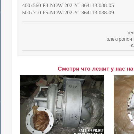
400х560 F3-NOW-202-YI 364113.038-05
500х710 F5-NOW-202-YI 364113.038-09
те
электропоч
с
Смотри что лежит у нас на