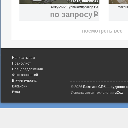
6НВД26А3 Турбокомпрессор H3
Механ
по запросу
i
посмотреть все
Написать нам
Прайс-лист
Спецпредложения
Фото запчастей
Втулки гудрича
Вакансии
© 2026
Балтикс СПб — судовое 
Вход
Используются технологии
uCoz