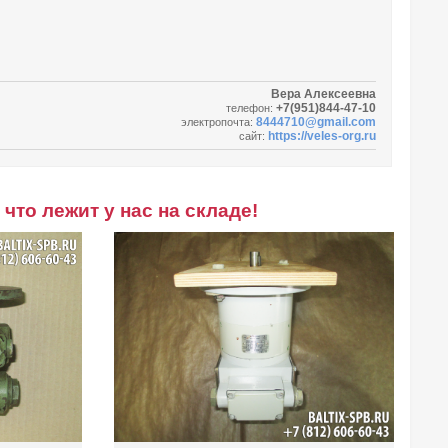
Вера Алексеевна
+7(951)844-47-10
телефон:
8444710@gmail.com
электропочта:
https://veles-org.ru
сайт:
что лежит у нас на складе!