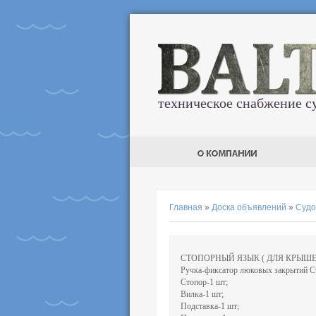
техническое снабжение с
Главная
»
Доска объявлений
»
Судо
СТОПОРНЫЙ ЯЗЫК ( ДЛЯ КРЫШ
Ручка-фиксатор люковых закрытий С
Стопор-1 шт;
Вилка-1 шт;
Подставка-1 шт;