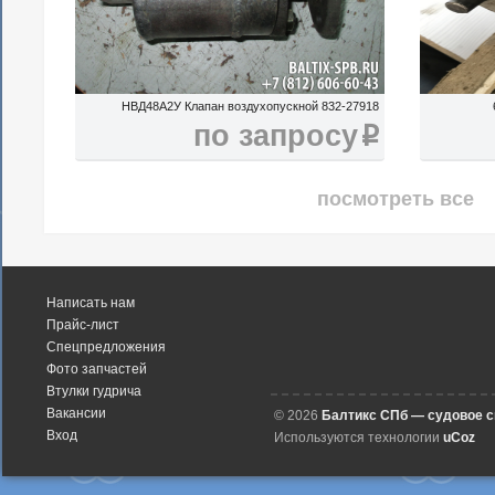
НВД48А2У Клапан воздухопускной 832-27918
по запросу
i
посмотреть все
Написать нам
Прайс-лист
Спецпредложения
Фото запчастей
Втулки гудрича
Вакансии
© 2026
Балтикс СПб — судовое 
Вход
Используются технологии
uCoz