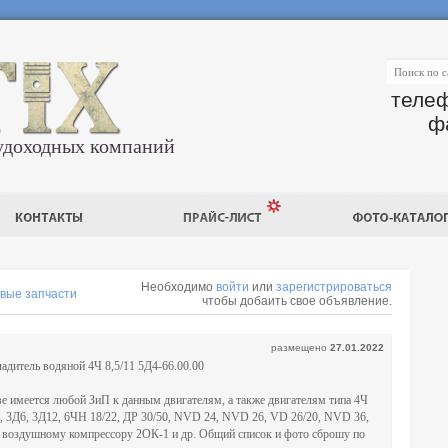
телеф
ф
удоходных компаний
Необходимо
войти
или
зарегистрироваться
вые запчасти
чтобы добаить свое объявление.
размещено
27.01.2022
ладитель водяной 4Ч 8,5/11 5Д4-66.00.00
ве имеется любой ЗиП к данным двигателям, а также двигателям типа 4Ч
/14, 3Д6, 3Д12, 6ЧН 18/22, ДР 30/50, NVD 24, NVD 26, VD 26/20, NVD 36,
, воздушному компрессору 2ОК-1 и др. Общий список и фото сброшу по