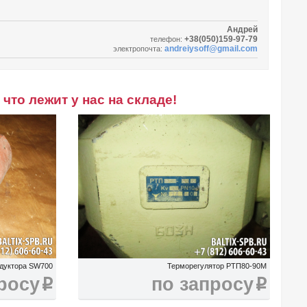
Андрей
+38(050)159-97-79
телефон:
andreiysoff@gmail.com
электропочта:
что лежит у нас на складе!
едуктора SW700
Терморегулятор РТП80-90М
росу
по запросу
i
i