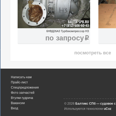
6НВД26А3 Турбокомпрессор H3
по запросу
i
посмотреть все
Написать нам
Прайс-лист
Спецпредложения
Фото запчастей
Втулки гудрича
Вакансии
© 2026
Балтикс СПб — судовое 
Вход
Используются технологии
uCoz