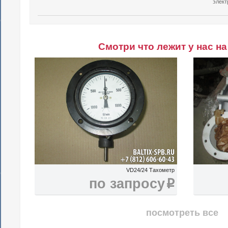
элект
Смотри что лежит у нас на
VD24/24 Тахометр
по запросу
i
посмотреть все