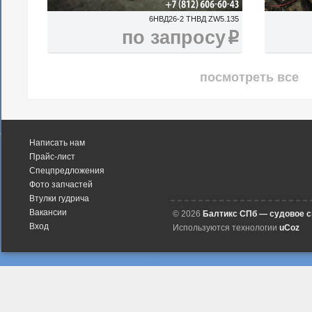
6НВД26-2 ТНВД ZW5.135
по запросу
i
посмотреть все
Написать нам
Прайс-лист
Спецпредложения
Фото запчастей
Втулки гудрича
Вакансии
© 2026
Балтикс СПб — судовое 
Вход
Используются технологии
uCoz