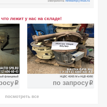
newlamp@mail.ru
электропочта:
что лежит у нас на складе!
рный фланцевый
НЦВС 40/65 М и НЦВ 40/80
росу
по запросу
i
i
посмотреть все