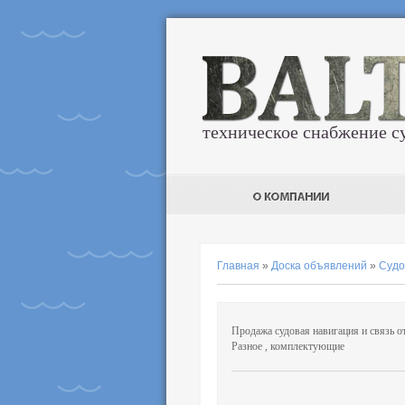
техническое снабжение с
Главная
»
Доска объявлений
»
Судо
Продажа судовая навигация и связь о
Разное , комплектующие