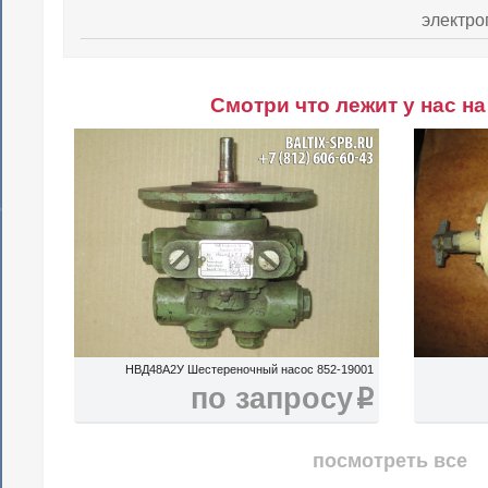
электро
Смотри что лежит у нас на
НВД48А2У Шестереночный насос 852-19001
по запросу
i
посмотреть все