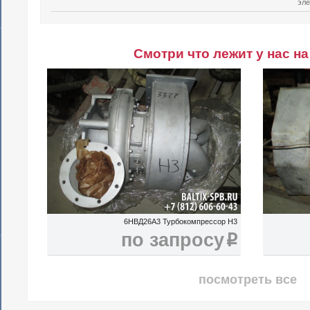
эле
Смотри что лежит у нас на
6НВД26А3 Турбокомпрессор H3
по запросу
i
посмотреть все