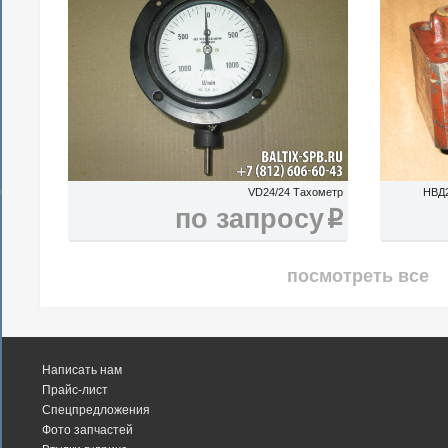
VD24/24 Тахометр
НВД2
по запросу
i
посмотреть все
Написать нам
Прайс-лист
Спецпредложения
Фото запчастей