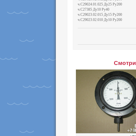
ч.С29024.01.025 Ду25 Ру200
ч.С27385 Ду10 Ру40
ч.С29023.02.015 Ду15 Ру200
ч.С29023.02.010 Ду10 Ру200
Смотри 