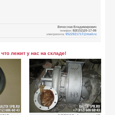
Вячеслав Владимирович
8(8152)20-17-06
телефон:
9522921717@mail.ru
электропочта:
что лежит у нас на складе!