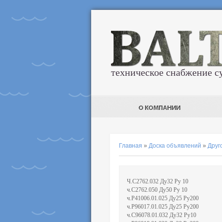
техническое снабжение с
Главная
»
Доска объявлений
»
Друг
Ч.С2762.032 Ду32 Ру 10
ч.С2762.050 Ду50 Ру 10
ч.Р41006.01.025 Ду25 Ру200
ч.Р96017.01.025 Ду25 Ру200
ч.С96078.01.032 Ду32 Ру10