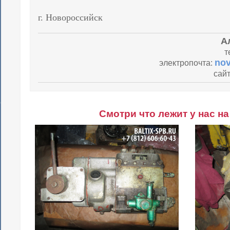
г. Новороссийск
А
т
no
электропочта:
сай
Смотри что лежит у нас на