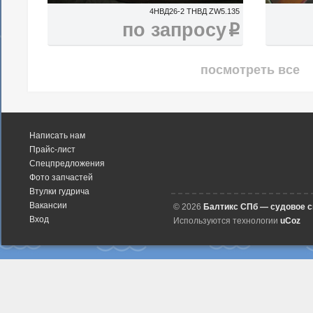
4НВД26-2 ТНВД ZW5.135
по запросу
i
посмотреть все
Написать нам
Прайс-лист
Спецпредложения
Фото запчастей
Втулки гудрича
Вакансии
© 2026
Балтикс СПб — судовое 
Вход
Используются технологии
uCoz