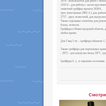
1876 - используется для работ с мет
2103 б - для работы с лесом кругляком
зачистной грейфер проекта 2630А,
трех лепестковые 2902 А ( для добычи
2757 - двух челюстной, для выгрузки
Также отдельные элементы для ремонт
блока, челюсти.
Грейфера в Нижегородской области, д
любое время.
Для Ганц 5 тн. - грейфера объемом 1.3
Также грейфера для портальных кран
- 2872 - для выгрузки песка, ПГС, гр
Грейфера б. у., в хорошем состоянии.
Смотри 