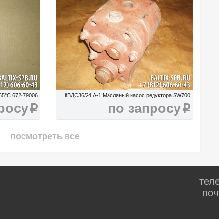
65°C 672-79006
8ВДС36/24 А-1 Масляный насос редуктора SW700
росу
по запросу
i
i
посмотреть все
тел
поч