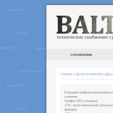
техническое снабжение с
Главная
»
Доска объявлений
»
Друг
В продаже грейфера используемые пл
в наличии :
Грейфер 2583 ( песковые),
1713 - шести лепестковый ( использу
фракции),