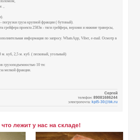
аллоломом,
. ,
).
 - погрузки груза крупной фракции ( бутовый).
а грейфера проекта 2583в - тяги грейфера, верхняя и нижние траверсы,
ополнительная информация по запросу. WhatsApp, Viber, e-mail. Осмотр в
 м. куб, 2,5 м. куб. ( песковый, угольный)
ов грузоподъемностью 10 тн:
уза мелкой фракции.
Сергей
89081686244
телефон:
kpl5-30@bk.ru
электропочта:
что лежит у нас на складе!