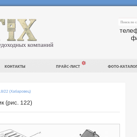
телеф
ф
удоходных компаний
18/22 (Хабаровец)
к (рис. 122)