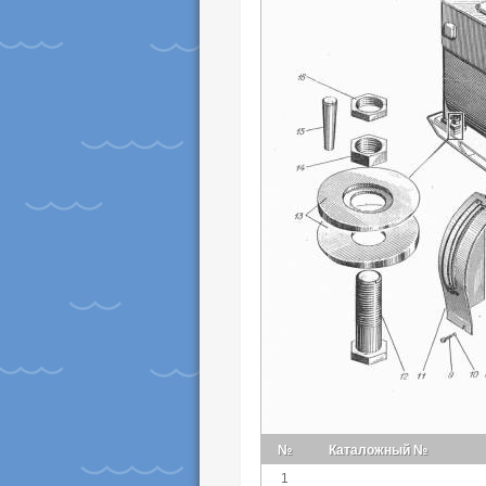
№
Каталожный №
1