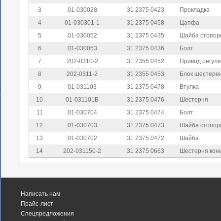
3
01-030028
31 2375 0423
Прокладка
4
01-030301-1
31 2375 0458
Цапфа
5
01-030052
31 2375 0435
Шайба стопор
6
01-030053
31 2375 0436
Болт
7
202-0310-2
31 2355 0452
Привод регул
8
202-0311-2
31 2355 0453
Блок шестере
9
01-031103
31 2375 0478
Втулка
10
01-031101В
31 2375 0476
Шестерня
11
01-030704
31 2375 0474
Болт
12
01-030703
31 2375 0473
Шайба стопор
13
01-030702
31 2375 0472
Шайба
14
202-031150-2
31 2375 0663
Шестерня кон
Написать нам
Прайс-лист
Спецпредложения