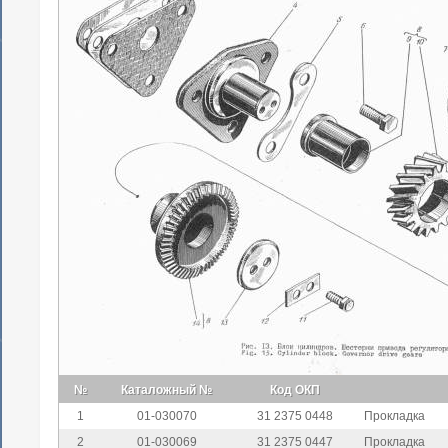
№
Каталожный №
Код ОКП
1
01-030070
31 2375 0448
Прокладка
2
01-030069
31 2375 0447
Прокладка