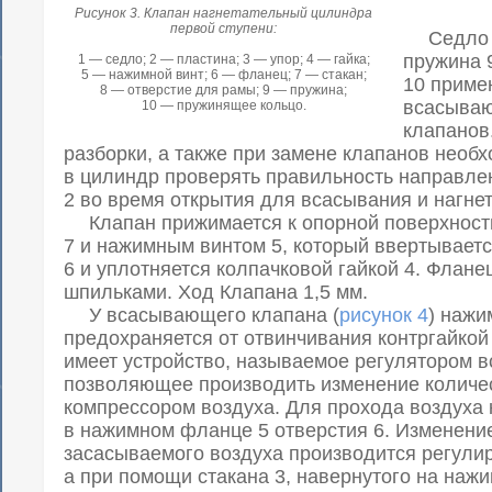
Рисунок 3. Клапан нагнетательный цилиндра
первой ступени:
Седло 1,
пружина 
1 — седло; 2 — пластина; 3 — упор; 4 — гайка;
5 — нажимной винт; 6 — фланец; 7 — стакан;
10 приме
8 — отверстие для рамы; 9 — пружина;
всасываю
10 — пружинящее кольцо.
клапанов
разборки, а также при замене клапанов необ
в цилиндр проверять правильность направл
2 во время открытия для всасывания и нагне
Клапан прижимается к опорной поверхност
7 и нажимным винтом 5, который ввертывает
6 и уплотняется колпачковой гайкой 4. Флане
шпильками. Ход Клапана 1,5 мм.
У всасывающего клапана (
рисунок 4
) нажи
предохраняется от отвинчивания контргайко
имеет устройство, называемое регулятором 
позволяющее производить изменение количе
компрессором воздуха. Для прохода воздуха 
в нажимном фланце 5 отверстия 6. Изменени
засасываемого воздуха производится регул
а при помощи стакана 3, навернутого на нажи