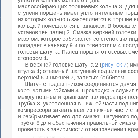
маслособирающих поршневых кольца 3. Для 
ступени поршень имеет уплотнительные порш
из которых кольцо 6 закрепляется в поршне 
кольца 7 помещаются в канавках. В бобышке
установлен палец 2. Смазка верхней головки
маслом, которое собирается со стенок цилин
попадает в канавку 9 и по отверстиям 4 посту
головки шатуна. Палец поршня от осевых см
стопором 1.
В верхней головке шатуна 2 (
рисунок 7
) им
втулка 1; отъемный шатунный подшипник сост
верхней 6 и нижней 7, залитых баббитом.
Шатун с подшипником соединяются двумя ш
корончатыми гайками 4. Прокладка 5 служит 
между пошнем и крышками цилиндра при полож
Трубка 8, укрепленная в нижней части подшип
компрессора захватывает из нижней части ст
и разбрызгивает его для смазки шатунного 
трубки 8 для обеспечения правильной смазк
проверять в зависимости от направления вра