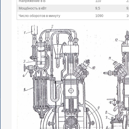
Напряжение в В
110
2
Мощбность в кВт
9,5
9
Число оборотов в минуту
1090
1