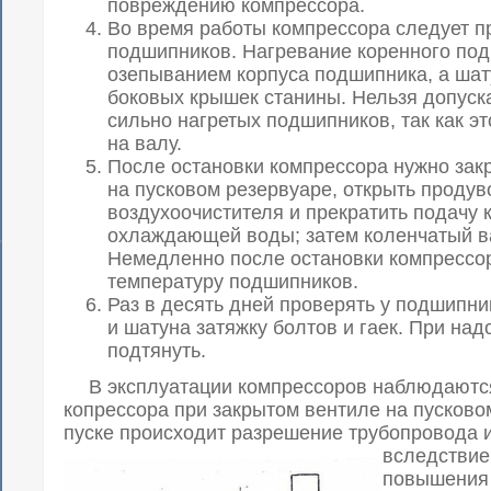
повреждению компрессора.
Во время работы компрессора следует п
подшипников. Нагревание коренного по
озепыванием корпуса подшипника, а ша
боковых крышек станины. Нельзя допуск
сильно нагретых подшипников, так как э
на валу.
После остановки компрессора нужно зак
на пусковом резервуаре, открыть проду
воздухоочистителя и прекратить подачу 
охлаждающей воды; затем коленчатый ва
Немедленно после остановки компрессо
температуру подшипников.
Раз в десять дней проверять у подшипни
и шатуна затяжку болтов и гаек. При на
подтянуть.
В эксплуатации компрессоров наблюдаются
копрессора при закрытом вентиле на пусково
пуске происходит разрешение трубопровода 
вследствие
повышения 