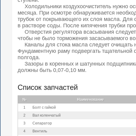
Холодильники коздухоочиститель нужно ос
месяца. При осмотре обнаруживается необход
трубок от покрывающего их слоя масла. Для о
в растворе соды. После кипячения трубки пр
Отверстия регулятора всасывания следует 
чтобы не было торможения засасываемого во
Каналы для стока масла следует очищать не
Фундаментную раму подвергать тщательной о
полгода.
Зазоры в коренных и шатунных подщипника
должны быть 0,07-0,10 мм.
Список запчастей
№
Наименование
1
Болт с гайкой
2
Вал коленчатый
3
Сепаратор
4
Вентиль