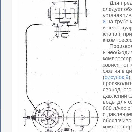
Для преду
следует об
устанавлив
8
на трубе 
и резервуа
клапан, пр
к компрессо
Производи
и необходи
компрессор
зависят от
сжатия в ц
(
рисунок 9
)
производит
свободного
давлении сж
воды для о
600 л/час с
с давлением
обеспечива
компрессор