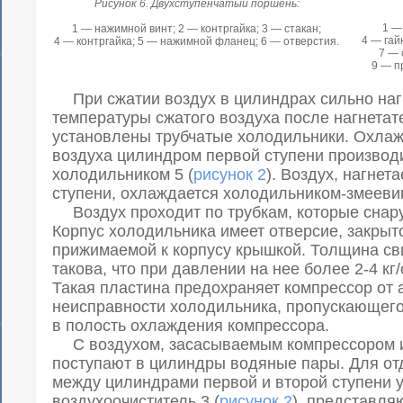
Рисунок 6. Двухступенчатый поршень:
1 —
1 — нажимной винт; 2 — контргайка; 3 — стакан;
4 — гай
4 — контргайка; 5 — нажимной фланец; 6 — отверстия.
7 — 
9 — п
При сжатии воздух в цилиндрах сильно наг
температуры сжатого воздуха после нагнета
установлены трубчатые холодильники. Охлаж
воздуха цилиндром первой ступени производ
холодильником 5 (
рисунок 2
). Воздух, нагне
ступени, охлаждается холодильником-змееви
Воздух проходит по трубкам, которые снар
Корпус холодильника имеет отверсие, закрыт
прижимаемой к корпусу крышкой. Толщина с
такова, что при давлении на нее более 2-4 кг
Такая пластина предохраняет компрессор от 
неисправности холодильника, пропускающего
в полость охлаждения компрессора.
С воздухом, засасываемым компрессором и
поступают в цилиндры водяные пары. Для от
между цилиндрами первой и второй ступени 
воздухоочиститель 3 (
рисунок 2
), представля