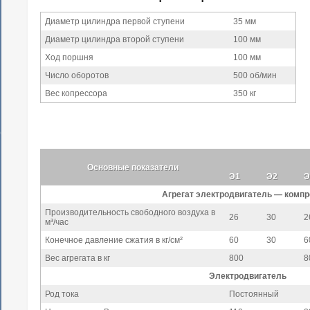
Диаметр цилиндра первой ступени
35 мм
Диаметр цилиндра второй ступени
100 мм
Ход поршня
100 мм
Число оборотов
500 об/мин
Вес копрессора
350 кг
Основные показатели
Э1
Э2
Э
Агрегат электродвигатель — комп
Производительность свободного воздуха в
26
30
2
м³/час
Конечное давление сжатия в кг/см²
60
30
6
Вес агрегата в кг
800
8
Электродвигатель
Род тока
Постоянный