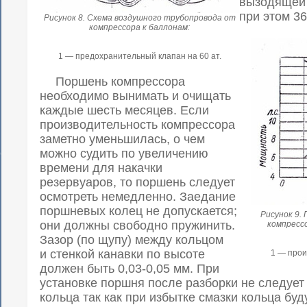
вызодящей 
при этом 36
Рисунок 8. Схема воздушного трубопровода от
компрессора к баллонам:
1 — предохранительный клапан на 60 ат.
Поршень компрессора
необходимо вынимать и очищать
каждые шесть месяцев. Если
производительность компрессора
заметно уменьшилась, о чем
можно судить по увеличению
времени для накачки
резервуаров, то поршень следует
осмотреть немедленно. Заедание
поршневых колец не допускается;
Рисунок 9.
они должны свободно пружинить.
компрессо
Зазор (по щупу) между кольцом
и стенкой канавки по высоте
1 — прои
должен быть 0,03-0,05 мм. При
установке поршня после разборки не следует
кольца так как при избытке смазки кольца буд