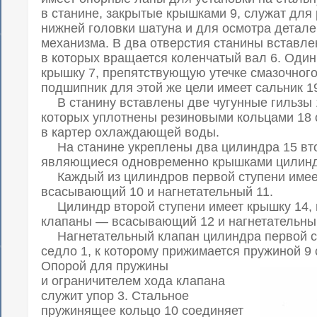
в станине, закрытые крышками 9, служат для 
нижней головки шатуна и для осмотра детал
механизма. В два отверстия станины вставле
в которых вращается коленчатый вал 6. Один
крышку 7, препятствующую утечке смазочного
подшипник для этой же цели имеет сальник 1
В станину вставлены две чугунные гильзы 
которых уплотнены резиновыми кольцами 18 
в картер охлаждающей воды.
На станине укреплены два цилиндра 15 вто
являющиеся одновременно крышками цилиндр
Каждый из цилиндров первой ступени имее
всасывающий 10 и нагнетательный 11.
Цилиндр второй ступени имеет крышку 14, 
клапаны — всасывающий 12 и нагнетательны
Нагнетательный клапан цилиндра первой ст
седло 1, к которому прижимается пружиной 9 
Опорой для пружины
и ограничителем хода клапана
служит упор 3. Стальное
пружинящее кольцо 10 соединяет