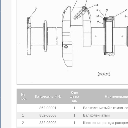
К-во
№
Каталожный №
шт на
Наименовани
поз.
дв.
852-03901
1
Вал коленчатый в компл. сост
1
852-03008
1
Вал коленчатый
2
832-03003
1
Шестерня привода распре