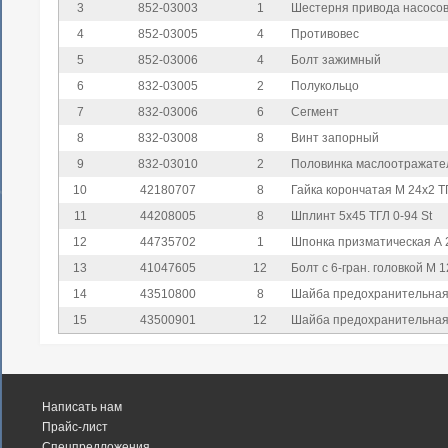
3
852-03003
1
Шестерня привода насосо
4
852-03005
4
Противовес
5
852-03006
4
Болт зажимный
6
832-03005
2
Полукольцо
7
832-03006
6
Сегмент
8
832-03008
8
Винт запорный
9
832-03010
2
Половинка маслоотражате
10
42180707
8
Гайка корончатая M 24x2 Т
11
44208005
8
Шплинт 5x45 ТГЛ 0-94 St
12
44735702
1
Шпонка призматическая А 
13
41047605
12
Болт с 6-гран. головкой M 
14
43510800
8
Шайба предохранительная 
15
43500901
12
Шайба предохранительная 
Написать нам
Прайс-лист
Спецпредложения