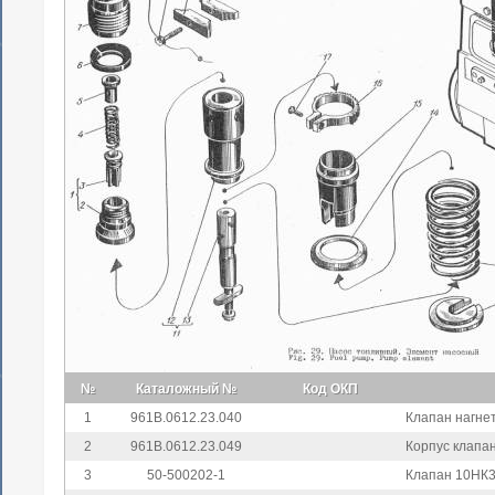
№
Каталожный №
Код ОКП
1
961В.0612.23.040
Клапан нагне
2
961В.0612.23.049
Корпус клапа
3
50-500202-1
Клапан 10НК3