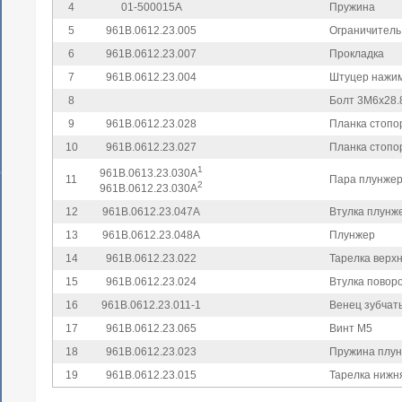
4
01-500015А
Пружина
5
961В.0612.23.005
Ограничитель
6
961В.0612.23.007
Прокладка
7
961В.0612.23.004
Штуцер нажи
8
Болт 3М6х28.
9
961В.0612.23.028
Планка стопо
10
961В.0612.23.027
Планка стопо
1
961В.0613.23.030А
11
Пара плунже
2
961В.0612.23.030А
12
961В.0612.23.047А
Втулка плунж
13
961В.0612.23.048А
Плунжер
14
961В.0612.23.022
Тарелка верх
15
961В.0612.23.024
Втулка повор
16
961В.0612.23.011-1
Венец зубчат
17
961В.0612.23.065
Винт М5
18
961В.0612.23.023
Пружина плу
19
961В.0612.23.015
Тарелка нижн