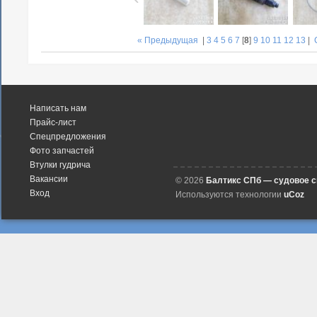
« Предыдущая
|
3
4
5
6
7
[
8
]
9
10
11
12
13
|
Написать нам
Прайс-лист
Спецпредложения
Фото запчастей
Втулки гудрича
Вакансии
© 2026
Балтикс СПб — судовое 
Вход
Используются технологии
uCoz