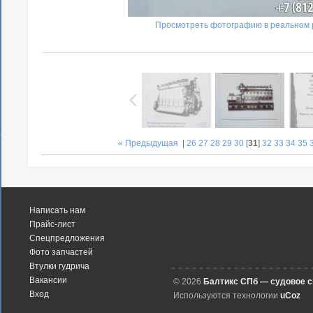
Просмотреть фотографию в реальном 
« Предыдущая
|
26
27
28
29
30
[
31
]
32
33
34
35
Написать нам
Прайс-лист
Спецпредложения
Фото запчастей
Втулки гудрича
Вакансии
© 2026
Балтикс СПб — судовое 
Вход
Используются технологии
uCoz