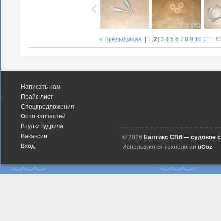
« Предыдущая
|
1
[
2
]
3
4
5
6
7
8
9
10
11
|
С
Написать нам
Прайс-лист
Спецпредложения
Фото запчастей
Втулки гудрича
Вакансии
© 2026
Балтикс СПб — судовое 
Вход
Используются технологии
uCoz